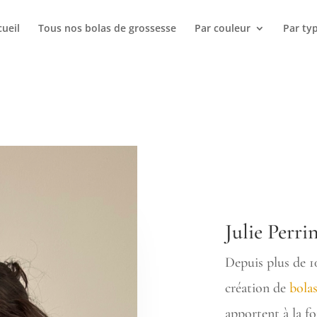
cueil
Tous nos bolas de grossesse
Par couleur
Par ty
Julie Perri
Depuis plus de 10
création de
bolas
apportent à la fo