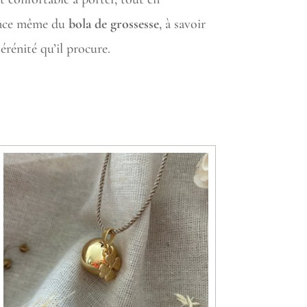
sence même du
bola de grossesse
, à savoir
sérénité qu’il procure.