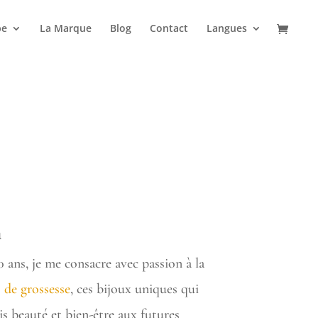
pe
La Marque
Blog
Contact
Langues
n
 ans, je me consacre avec passion à la
 de grossesse
, ces bijoux uniques qui
is beauté et bien-être aux futures