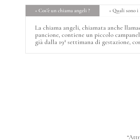
+ Cos’è un chiama angeli ?
+ Quali sono i 
La chiama angeli, chiamata anche llamado
pancione, contiene un piccolo campanel
già dalla 19ª settimana di gestazione, c
“Attr