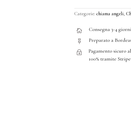
Categorie:
chiama angeli
,
Ch
Consegna 3-4 giorn

Preparato a Bordea

Pagamento sicuro a
~
100% tramite Stripe