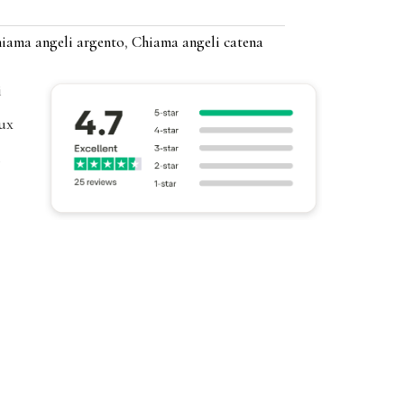
iama angeli argento
,
Chiama angeli catena
i
ux
l