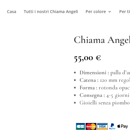
Casa
Tutti i nostri Chiama Angeli
Per colore
Per t
Chiama Angeli
55,00
€
Dimensioni :
palla d’
Catena :
120 mm regol
Forma :
rotonda opac
Consegna :
4-5 giorni 
Gioielli senza piombo 