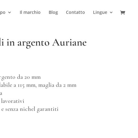
ipo
Il marchio
Blog
Contatto
Lingue
 in argento Auriane
argento da 20 mm
abile a 115 mm, maglia da 2 mm
a
lavorativi
e senza nichel garantiti