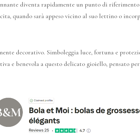
nante diventa rapidamente un punto di riferimento r
ita, quando sarà appeso vicino al suo lettino o incorp
mente decorativo. Simboleggia luce, fortuna e protezion
positiva e benevola a questo delicato gioiello, pensat