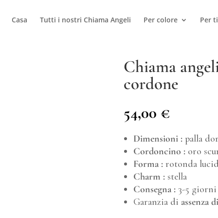
Casa
Tutti i nostri Chiama Angeli
Per colore
Per t
Chiama angeli 
cordone
54,00
€
Dimensioni :
palla do
Cordoncino :
oro scur
Forma :
rotonda luci
Charm :
stella
Consegna :
3-5 giorni 
Garanzia di
assenza d