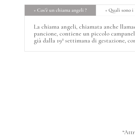
+ Cos’è un chiama angeli ?
+ Quali sono i 
La chiama angeli, chiamata anche llamado
pancione, contiene un piccolo campanel
già dalla 19ª settimana di gestazione, c
“Attr