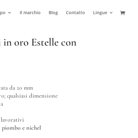
ipo
Il marchio
Blog
Contatto
Lingue
in oro Estelle con
rata da 20 mm
o; qualsiasi dimensione
da
lavorativi
i piombo e nichel