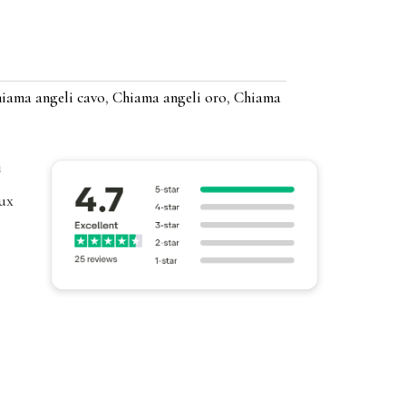
iama angeli cavo
,
Chiama angeli oro
,
Chiama
i
ux
l