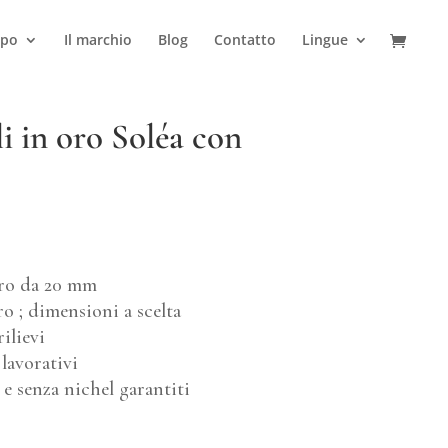
ipo
Il marchio
Blog
Contatto
Lingue
 in oro Soléa con
oro da 20 mm
o ; dimensioni a scelta
ilievi
lavorativi
e senza nichel garantiti