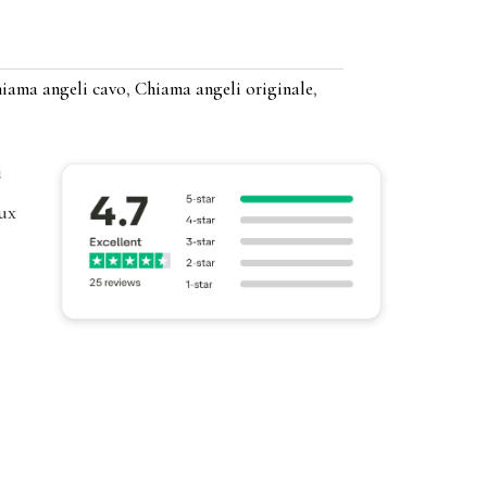
iama angeli cavo
,
Chiama angeli originale
,
i
ux
l