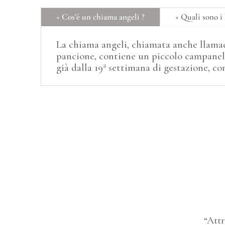
+ Cos’è un chiama angeli ?
+ Quali sono i 
La chiama angeli, chiamata anche llamado
pancione, contiene un piccolo campanel
già dalla 19ª settimana di gestazione, c
“Attr