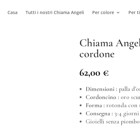
Casa
Tutti i nostri Chiama Angeli
Per colore
Per t
Chiama Angeli
cordone
62,00
€
Dimensioni :
palla d’
Cordoncino :
oro scur
Forma :
rotonda con r
Consegna :
3-4 giorni 
Gioielli senza piombo 