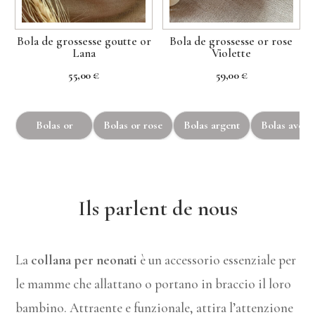
Bola de grossesse goutte or
Bola de grossesse or rose
Lana
Violette
55,00
€
59,00
€
Bolas or
Bolas or rose
Bolas argent
Bolas avec 
Ils parlent de nous
La
collana per neonati
è un accessorio essenziale per
le mamme che allattano o portano in braccio il loro
bambino. Attraente e funzionale, attira l’attenzione