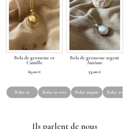
Bola de grossesse or
Bola de grossesse argent
Camille
Auriane
65,00
€
55,00
€
Bolas or
Bolas or rose
Bolas argent
Bolas avec 
Ils parlent de nous