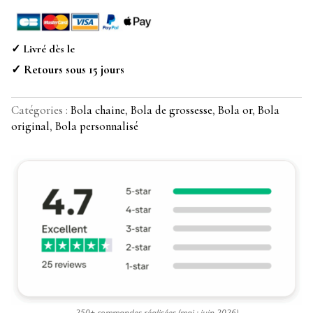
✓ Livré dès le
✓ Retours sous 15 jours
Catégories :
Bola chaine
,
Bola de grossesse
,
Bola or
,
Bola
original
,
Bola personnalisé
250+ commandes réalisées (maj : juin 2026)