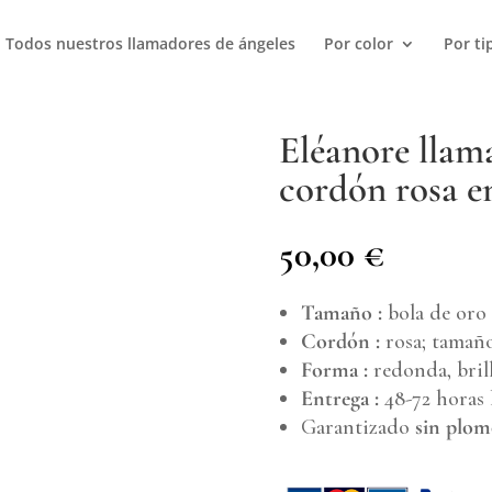
Todos nuestros llamadores de ángeles
Por color
Por ti
Eléanore llam
cordón rosa e
50,00
€
Tamaño :
bola de oro
Cordón :
rosa; tamaño
Forma :
redonda, bril
Entrega :
48-72 horas 
Garantizado
sin plom