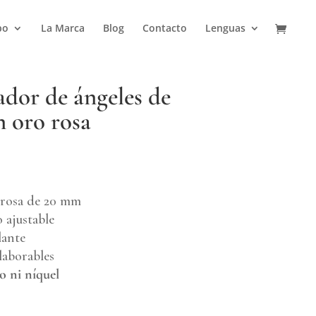
po
La Marca
Blog
Contacto
Lenguas
ador de ángeles de
n oro rosa
 rosa de 20 mm
 ajustable
lante
laborables
o ni níquel