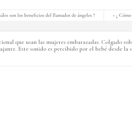
uáles son los beneficios del llamador de ángeles ?
+ ¿ Cómo 
icional que usan las mujeres embarazadas. Colgado sob
ajante. Este sonido es percibido por el bebé desde la