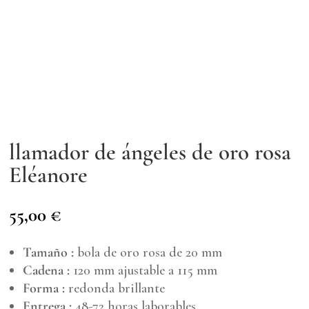
llamador de ángeles de oro rosa
Eléanore
55,00
€
Tamaño :
bola de oro rosa de 20 mm
Cadena :
120 mm ajustable a 115 mm
Forma :
redonda brillante
Entrega :
48-72 horas laborables