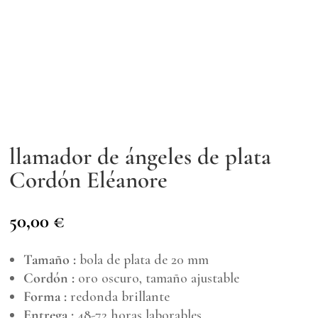
llamador de ángeles de plata
Cordón Eléanore
50,00
€
Tamaño :
bola de plata de 20 mm
Cordón :
oro oscuro, tamaño ajustable
Forma :
redonda brillante
Entrega :
48-72 horas laborables